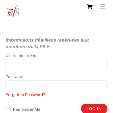
Skip
Cart
Men
to
content
Informations détaillées réservées aux
membres de la FILE
Username or Email
Password
Forgotten Password?
LOG IN
Remember Me