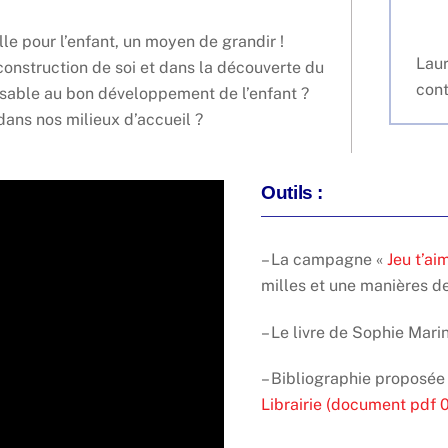
lle pour l’enfant, un moyen de grandir !
Laur
nstruction de soi et dans la découverte du
cont
ensable au bon développement de l’enfant ?
dans nos milieux d’accueil ?
Outils :
– La campagne «
Jeu t’ai
milles et une manières de
– Le livre de Sophie Mar
– Bibliographie proposée 
Librairie (document pdf