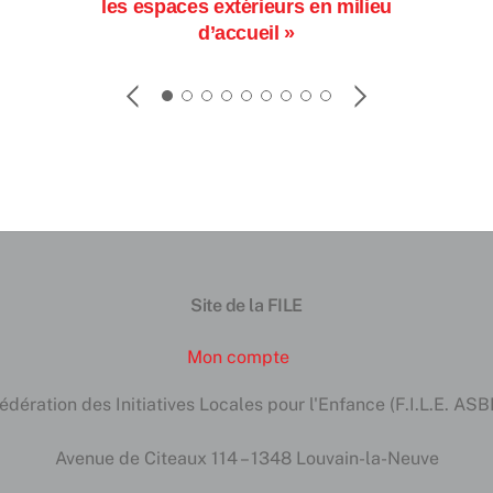
les espaces extérieurs en milieu
d’accueil »
Site de la FILE
Mon compte
édération des Initiatives Locales pour l'Enfance (F.I.L.E. ASB
Avenue de Citeaux 114 – 1348 Louvain-la-Neuve