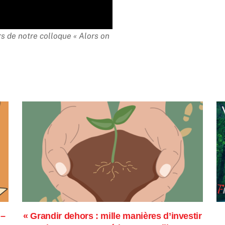
rs de notre colloque « Alors on
 –
« Grandir dehors : mille manières d’investir